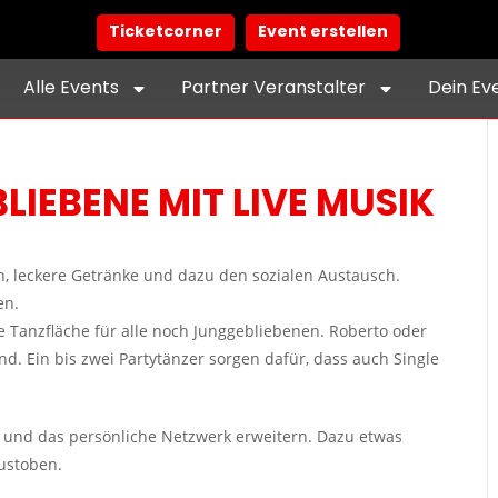
Ticketcorner
Event erstellen
Alle Events
Partner Veranstalter
Dein Ev
IEBENE MIT LIVE MUSIK
n, leckere Getränke und dazu den sozialen Austausch.
en.
e Tanzfläche für alle noch Junggebliebenen. Roberto oder
ind. Ein bis zwei Partytänzer sorgen dafür, dass auch Single
n und das persönliche Netzwerk erweitern. Dazu etwas
ustoben.