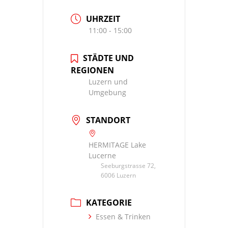
UHRZEIT
11:00 - 15:00
STÄDTE UND
REGIONEN
Luzern und
Umgebung
STANDORT
HERMITAGE Lake
Lucerne
Seeburgstrasse 72,
6006 Luzern
KATEGORIE
Essen & Trinken