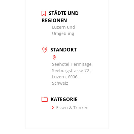
STÄDTE UND
REGIONEN
Luzern und
Umgebung
STANDORT
Seehotel Hermitage,
Seeburgstrasse 72 ,
Luzern, 6006 ,
Schweiz
KATEGORIE
Essen & Trinken