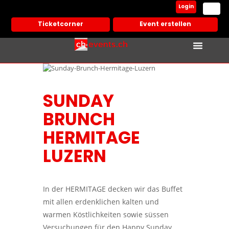
Login
Ticketcorner
Event erstellen
Events In Deiner Stadt
Partner Vera
SUNDAY
BRUNCH
HERMITAGE
LUZERN
In der HERMITAGE decken wir das Buffet
mit allen erdenklichen kalten und
warmen Köstlichkeiten sowie süssen
Versuchungen für den Happy Sunday