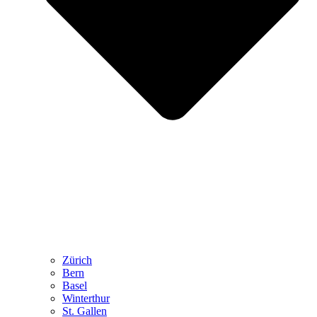
Zürich
Bern
Basel
Winterthur
St. Gallen