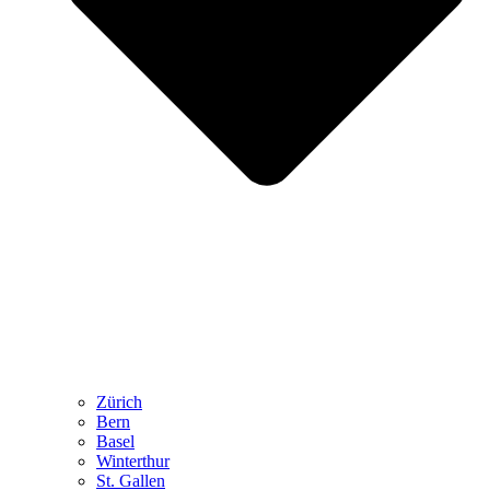
Zürich
Bern
Basel
Winterthur
St. Gallen