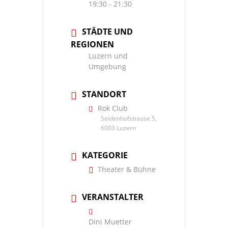
19:30 - 21:30
STÄDTE UND
REGIONEN
Luzern und
Umgebung
STANDORT
Rok Club
Seidenhofstrasse 5,
6003 Luzern
KATEGORIE
Theater & Bühne
VERANSTALTER
Dini Muetter