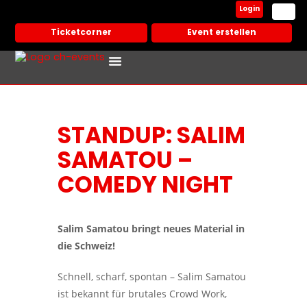
Login
Ticketcorner
Event erstellen
Events In Deiner Stadt
Partner Veranstalter
STANDUP: SALIM
SAMATOU –
COMEDY NIGHT
Salim Samatou bringt neues Material in
die Schweiz!
Schnell, scharf, spontan – Salim Samatou
ist bekannt für brutales Crowd Work,