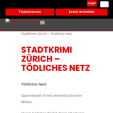
Login
Ticketcorner
Event erstellen
Events In Deiner Stadt
Partner Veranstalter
StadtKrimi Zürich – Tödliches Netz
STADTKRIMI
ZÜRICH –
TÖDLICHES NETZ
Tödliches Netz
Spannender Krimi immedizinischen
Milieu