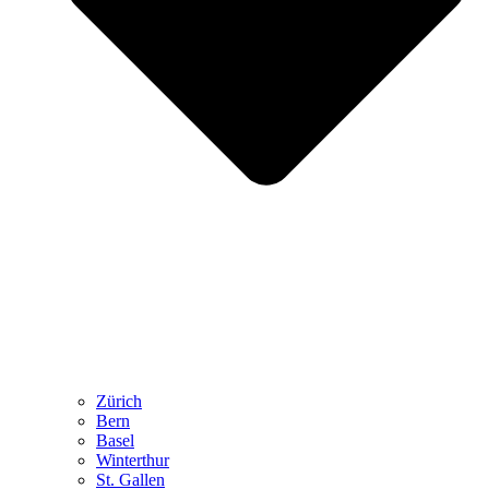
Zürich
Bern
Basel
Winterthur
St. Gallen