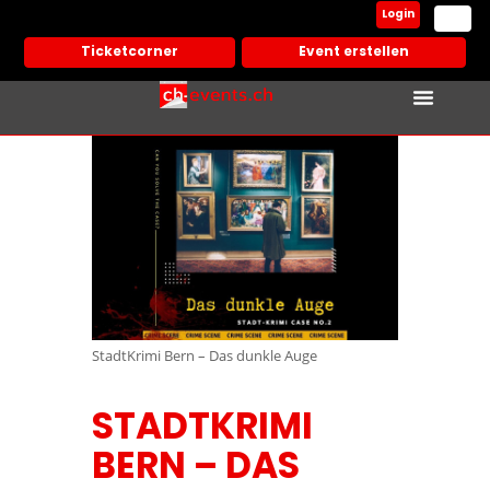
Login
Ticketcorner
Event erstellen
StadtKrimi Bern – Das dunkle Auge
STADTKRIMI
BERN – DAS