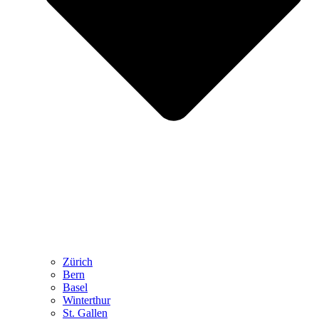
Zürich
Bern
Basel
Winterthur
St. Gallen