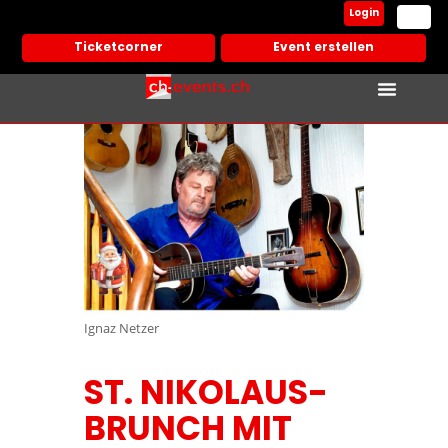
Login
Ticketcorner
Event erstellen
Ignaz Netzer
ST. NIKOLAUS-
BRUNCH MIT