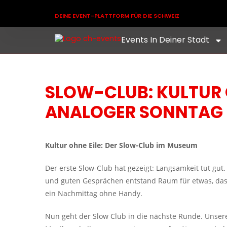
DEINE EVENT-PLATTFORM FÜR DIE SCHWEIZ
Events In Deiner Stadt
SLOW-CLUB: KULTUR O
ANALOGER SONNTAG
Kultur ohne Eile: Der Slow-Club im Museum
Der erste Slow-Club hat gezeigt: Langsamkeit tut gut
und guten Gesprächen entstand Raum für etwas, das o
ein Nachmittag ohne Handy.
Nun geht der Slow Club in die nächste Runde. Unsere 