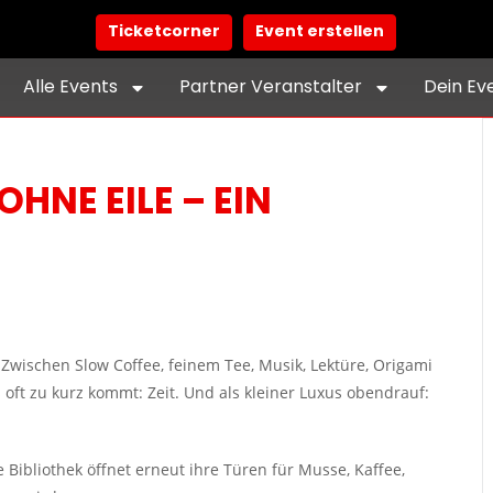
Ticketcorner
Event erstellen
Alle Events
Partner Veranstalter
Dein Ev
HNE EILE – EIN
. Zwischen Slow Coffee, feinem Tee, Musik, Lektüre, Origami
ft zu kurz kommt: Zeit. Und als kleiner Luxus obendrauf:
Bibliothek öffnet erneut ihre Türen für Musse, Kaffee,