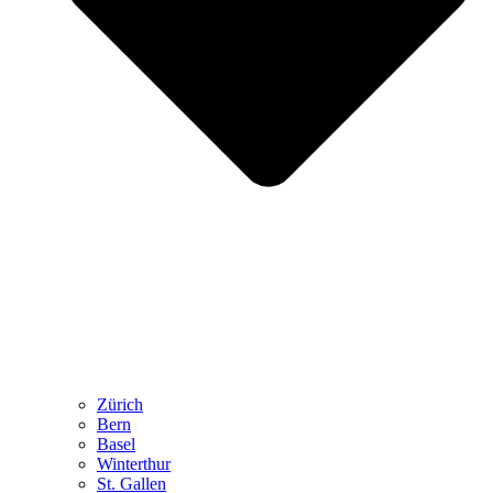
Zürich
Bern
Basel
Winterthur
St. Gallen