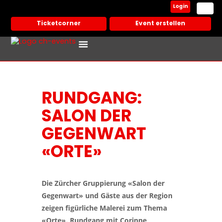
Login
Ticketcorner
Event erstellen
Events In Deiner Stadt
Partner Veranstalter
RUNDGANG:
SALON DER
GEGENWART
«ORTE»
Die Zürcher Gruppierung «Salon der
Gegenwart» und Gäste aus der Region
zeigen figürliche Malerei zum Thema
«Orte». Rundgang mit Corinne