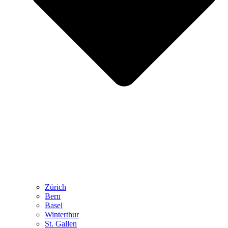
Zürich
Bern
Basel
Winterthur
St. Gallen