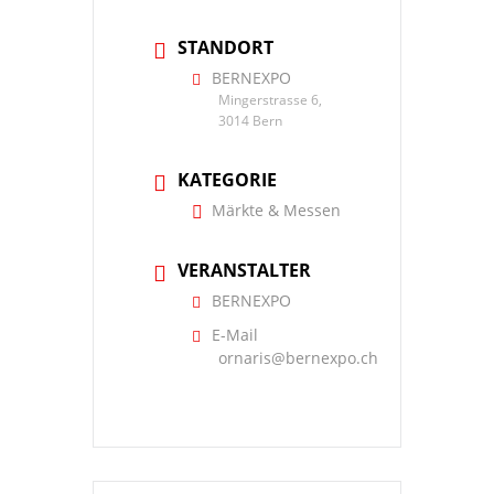
STANDORT
BERNEXPO
Mingerstrasse 6,
3014 Bern
KATEGORIE
Märkte & Messen
VERANSTALTER
BERNEXPO
E-Mail
ornaris@bernexpo.ch