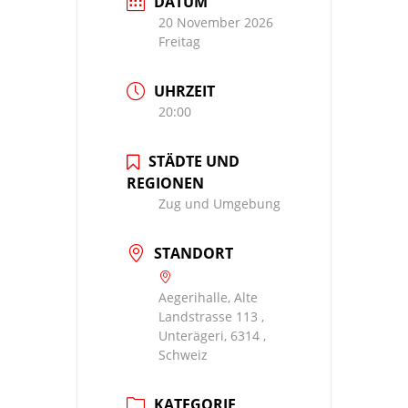
DATUM
20 November 2026
Freitag
UHRZEIT
20:00
STÄDTE UND
REGIONEN
Zug und Umgebung
STANDORT
Aegerihalle, Alte
Landstrasse 113 ,
Unterägeri, 6314 ,
Schweiz
KATEGORIE