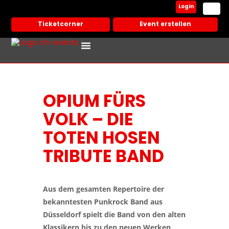
Login
Ticketcorner
Event erstellen
OPIUM FÜRS
VOLK – DIE
TOTEN HOSEN
TRIBUTE BAND
Aus dem gesamten Repertoire der
bekanntesten Punkrock Band aus
Düsseldorf spielt die Band von den alten
Klassikern bis zu den neuen Werken