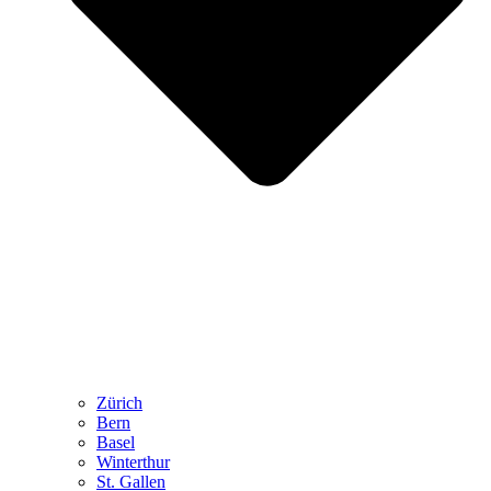
Zürich
Bern
Basel
Winterthur
St. Gallen