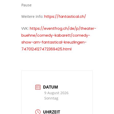
Pause
Weitere Info:
https://fantastical.ch/
VVK:
https://eventfrog.ch/de/p/theater-
buehne/comedy-kabarett/comedy-
show-am-fantastical-kreuzlingen-
7470124127472369425.html
DATUM
9 August 2026
Sonntag
UHRZEIT