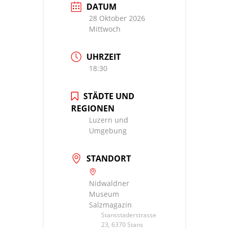
DATUM
28 Oktober 2026
Mittwoch
UHRZEIT
18:30
STÄDTE UND
REGIONEN
Luzern und
Umgebung
STANDORT
Nidwaldner
Museum
Salzmagazin
Stansstaderstrasse
23, 6370 Stans