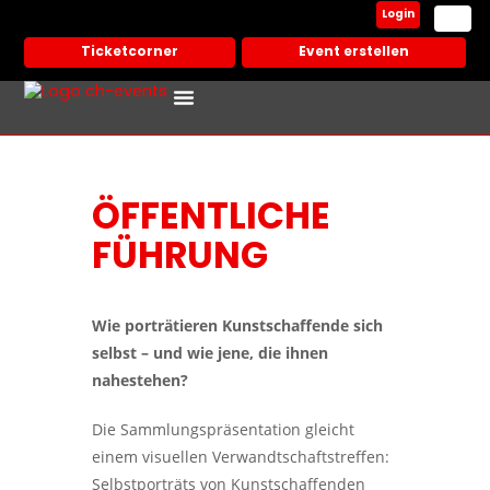
Login
Ticketcorner
Event erstellen
Events In Deiner Stadt
Partner Veranstalter
ÖFFENTLICHE
FÜHRUNG
Wie porträtieren Kunstschaffende sich
selbst – und wie jene, die ihnen
nahestehen?
Die Sammlungspräsentation gleicht
einem visuellen Verwandtschaftstreffen:
Selbstporträts von Kunstschaffenden