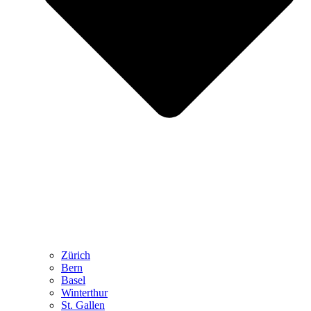
Zürich
Bern
Basel
Winterthur
St. Gallen