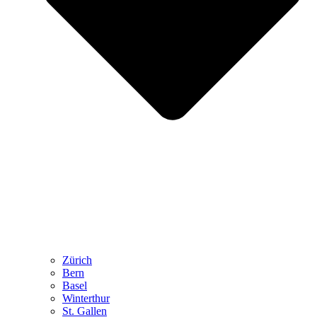
Zürich
Bern
Basel
Winterthur
St. Gallen