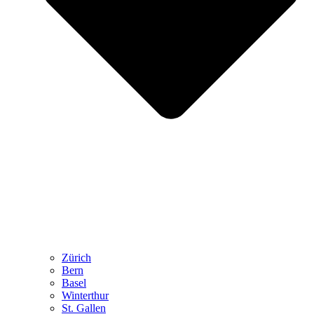
Zürich
Bern
Basel
Winterthur
St. Gallen