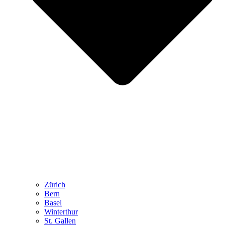
Zürich
Bern
Basel
Winterthur
St. Gallen