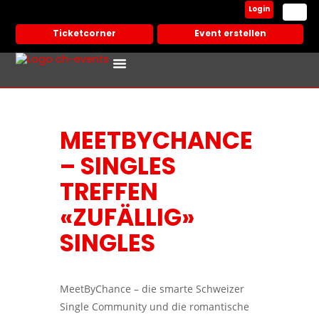
Login
Ticketcorner
Event erstellen
Events In Deiner Stadt
Partner Veranstalter
MEETBYCHANCE
– SINGLES
TREFFEN
«ZUFÄLLIG»
SINGLES
MeetByChance – die smarte Schweizer
Single Community und die romantische