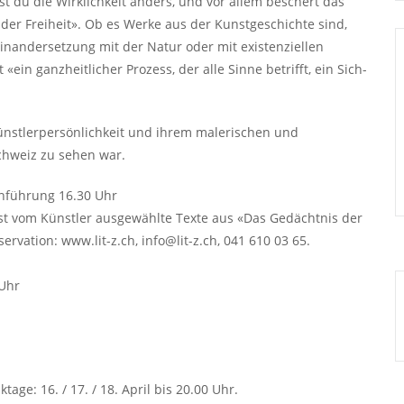
bst du die Wirklichkeit anders, und vor allem beschert das
f der Freiheit». Ob es Werke aus der Kunstgeschichte sind,
inandersetzung mit der Natur oder mit existenziellen
 «ein ganzheitlicher Prozess, der alle Sinne betrifft, ein Sich-
Künstlerpersönlichkeit und ihrem malerischen und
schweiz zu sehen war.
Einführung 16.30 Uhr
liest vom Künstler ausgewählte Texte aus «Das Gedächtnis der
servation: www.lit-z.ch, info@lit-z.ch, 041 610 03 65.
 Uhr
ge: 16. / 17. / 18. April bis 20.00 Uhr.