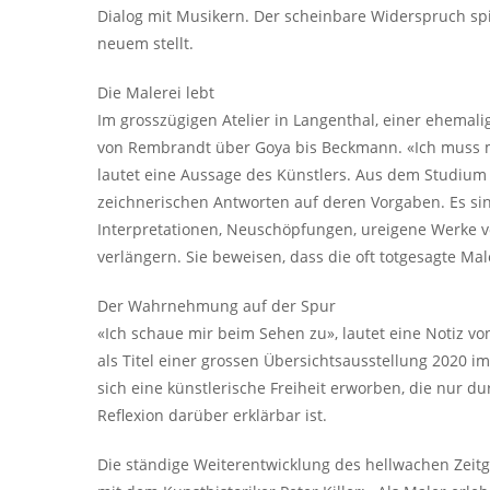
Dialog mit Musikern. Der scheinbare Widerspruch spi
neuem stellt.
Die Malerei lebt
Im grosszügigen Atelier in Langenthal, einer ehemalig
von Rembrandt über Goya bis Beckmann. «Ich muss m
lautet eine Aussage des Künstlers. Aus dem Studium 
zeichnerischen Antworten auf deren Vorgaben. Es sin
Interpretationen, Neuschöpfungen, ureigene Werke vo
verlängern. Sie beweisen, dass die oft totgesagte Ma
Der Wahrnehmung auf der Spur
«Ich schaue mir beim Sehen zu», lautet eine Notiz vo
als Titel einer grossen Übersichtsausstellung 2020 i
sich eine künstlerische Freiheit erworben, die nur du
Reflexion darüber erklärbar ist.
Die ständige Weiterentwicklung des hellwachen Zeit