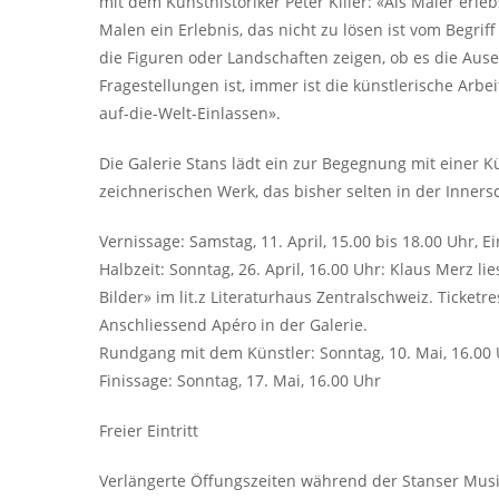
mit dem Kunsthistoriker Peter Killer: «Als Maler erle
Malen ein Erlebnis, das nicht zu lösen ist vom Begrif
die Figuren oder Landschaften zeigen, ob es die Ause
Fragestellungen ist, immer ist die künstlerische Arbeit
auf-die-Welt-Einlassen».
Die Galerie Stans lädt ein zur Begegnung mit einer 
zeichnerischen Werk, das bisher selten in der Inner
Vernissage: Samstag, 11. April, 15.00 bis 18.00 Uhr, 
Halbzeit: Sonntag, 26. April, 16.00 Uhr: Klaus Merz 
Bilder» im lit.z Literaturhaus Zentralschweiz. Ticketre
Anschliessend Apéro in der Galerie.
Rundgang mit dem Künstler: Sonntag, 10. Mai, 16.00
Finissage: Sonntag, 17. Mai, 16.00 Uhr
Freier Eintritt
Verlängerte Öffungszeiten während der Stanser Musikta