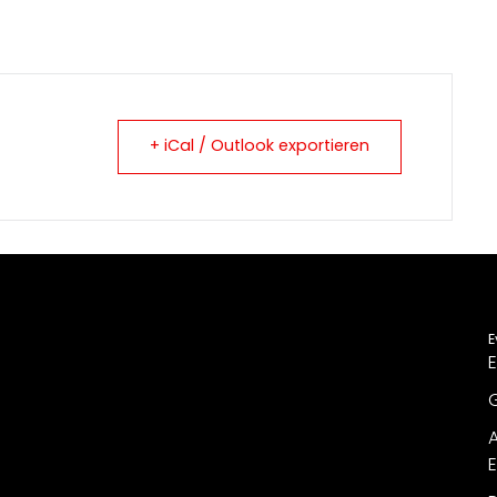
+ iCal / Outlook exportieren
E
E
G
A