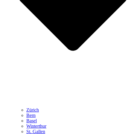
Zürich
Bern
Basel
Winterthur
St. Gallen