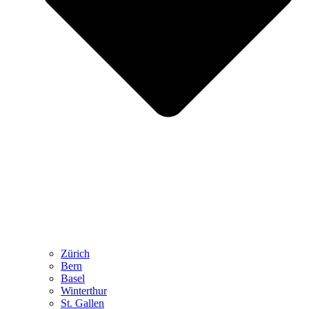
Zürich
Bern
Basel
Winterthur
St. Gallen