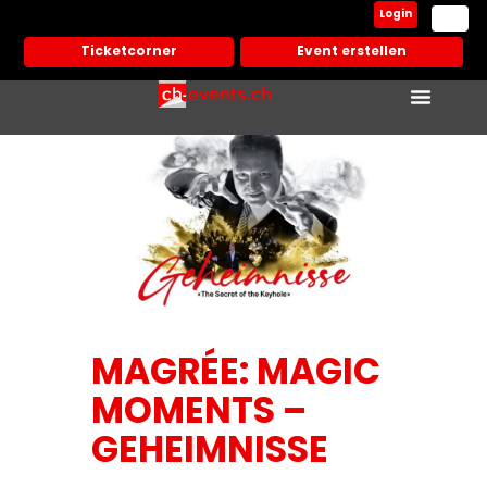
Login
Ticketcorner
Event erstellen
MAGRÉE: MAGIC
MOMENTS –
GEHEIMNISSE