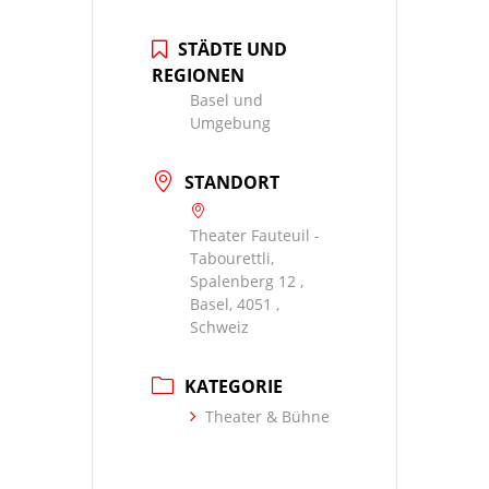
STÄDTE UND
REGIONEN
Basel und
Umgebung
STANDORT
Theater Fauteuil -
Tabourettli,
Spalenberg 12 ,
Basel, 4051 ,
Schweiz
KATEGORIE
Theater & Bühne