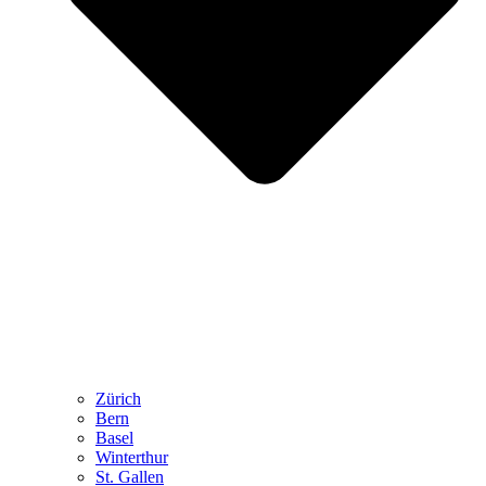
Zürich
Bern
Basel
Winterthur
St. Gallen