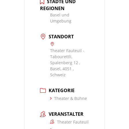
STÄDTE UND
REGIONEN
Basel und
Umgebung
STANDORT
Theater Fauteuil -
Tabourettli,
Spalenberg 12 ,
Basel, 4051 ,
Schweiz
KATEGORIE
Theater & Bühne
VERANSTALTER
Theater Fauteuil