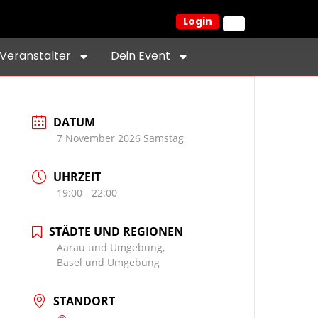
Login
Veranstalter
Dein Event
DATUM
7 November 2026 Samstag
UHRZEIT
19:00 - 22:00
STÄDTE UND REGIONEN
Aarau und Umgebung,
Basel und Umgebung
STANDORT