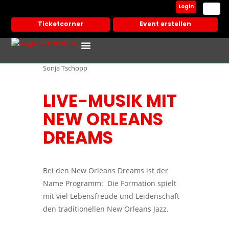
Login
Ticketcorner
Event erstellen
Events In Deiner Stadt
Partner Veranstalter
Sonja Tschopp
LIVE-MUSIK MIT
NEW ORLEANS
DREAMS
Bei den New Orleans Dreams ist der
Name Programm: Die Formation spielt
mit viel Lebensfreude und Leidenschaft
den traditionellen New Orleans Jazz.