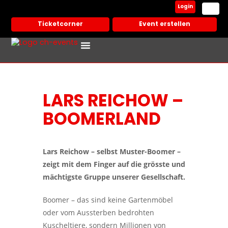
Login
Ticketcorner
Event erstellen
Events In Deiner Stadt
Partner Veranstalter
LARS REICHOW –
BOOMERLAND
Lars Reichow – selbst Muster-Boomer –
zeigt mit dem Finger auf die grösste und
mächtigste Gruppe unserer Gesellschaft.
Boomer – das sind keine Gartenmöbel
oder vom Aussterben bedrohten
Kuscheltiere, sondern Millionen von