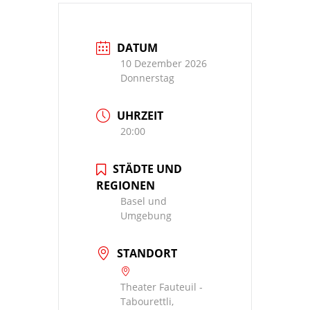
DATUM
10 Dezember 2026
Donnerstag
UHRZEIT
20:00
STÄDTE UND
REGIONEN
Basel und
Umgebung
STANDORT
Theater Fauteuil -
Tabourettli,