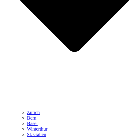
Zürich
Bern
Basel
Winterthur
St. Gallen