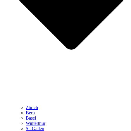
Zürich
Bern
Basel
Winterthur
St. Gallen