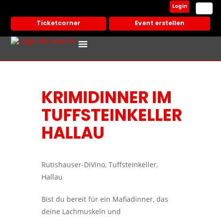
Login
Ticketcorner
Event erstellen
Events In Deiner Stadt
Partner Veranstalter
KRIMIDINNER IM
TUFFSTEINKELLER
HALLAU
Rutishauser-DiVino, Tuffsteinkeller,
Hallau
Bist du bereit für ein Mafiadinner, das
deine Lachmuskeln und