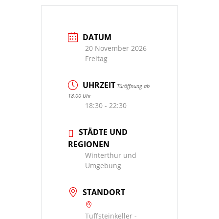
DATUM
20 November 2026
Freitag
UHRZEIT
Türöffnung ab
18.00 Uhr
18:30 - 22:30
STÄDTE UND
REGIONEN
Winterthur und
Umgebung
STANDORT
Tuffsteinkeller -