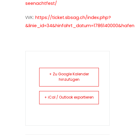
seenachtfest/
VVK:
https://ticket.sbsag.ch/index.php?
&linie_id=34&hinfahrt_datum=1786140000&hafen_
+ Zu Google Kalender
hinzufügen
+ iCal / Outlook exportieren