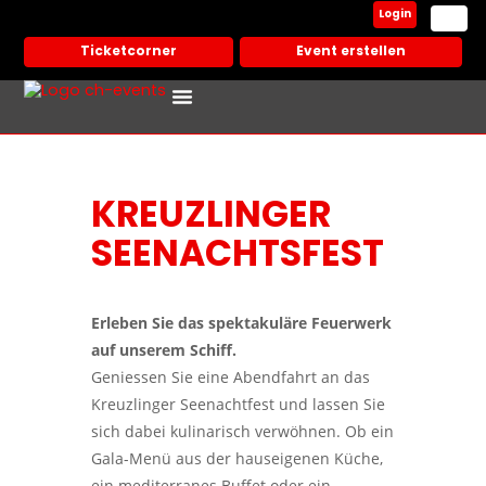
Login
Ticketcorner
Event erstellen
Events In Deiner Stadt
Partner Veranstalter
KREUZLINGER
SEENACHTSFEST
Erleben Sie das spektakuläre Feuerwerk
auf unserem Schiff.
Geniessen Sie eine Abendfahrt an das
Kreuzlinger Seenachtfest und lassen Sie
sich dabei kulinarisch verwöhnen. Ob ein
Gala-Menü aus der hauseigenen Küche,
ein mediterranes Buffet oder ein