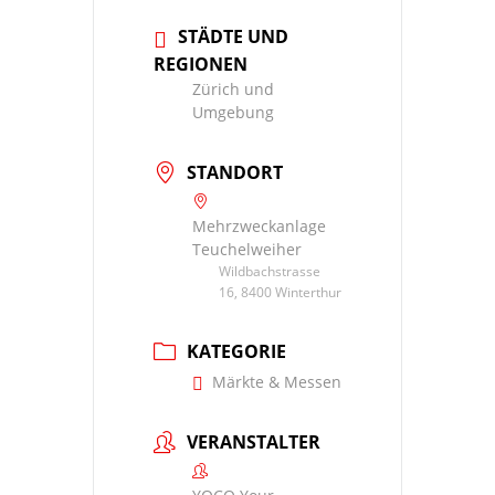
STÄDTE UND
REGIONEN
Zürich und
Umgebung
STANDORT
Mehrzweckanlage
Teuchelweiher
Wildbachstrasse
16, 8400 Winterthur
KATEGORIE
Märkte & Messen
VERANSTALTER