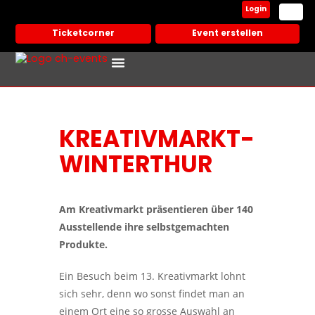
Login
Ticketcorner
Event erstellen
Events In Deiner Stadt
Partner Veranstalter
KREATIVMARKT-
WINTERTHUR
Am Kreativmarkt präsentieren über 140
Ausstellende ihre selbstgemachten
Produkte.
Ein Besuch beim 13. Kreativmarkt lohnt
sich sehr, denn wo sonst findet man an
einem Ort eine so grosse Auswahl an