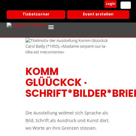
Login
Ticketcorner
Event erstellen
Events In Deiner Stadt
Partner Veranstalter
Carol Bailly (*1955), «Madame serpent-sur-la-
tête est mécontente»
KOMM
GLÜÜCKCK ·
SCHRIFT*BILDER*BRIE
Die Ausstellung widmet sich Sprache als
Bild, Schrift als Ausdruck und Kunst dort,
wo Worte an ihre Grenzen stossen.