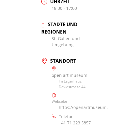
UHRZEIT
18:30 - 17:00
STÄDTE UND
REGIONEN
St. Gallen und
Umgebung
STANDORT
open art museum
Im Lagerhaus,
Davidstrasse 44
Webseite
https://openartmuseum.ch/
Telefon
+41 71 223 5857