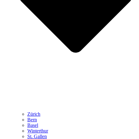
Zürich
Bern
Basel
Winterthur
St. Gallen