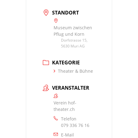
STANDORT
Museum zwischen
Pflug und Korn
Dorfstrasse 15,
5630 Muri AG
KATEGORIE
Theater & Bühne
VERANSTALTER
Verein hof-
theater.ch
Telefon
079 336 76 16
E-Mail