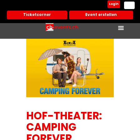
Login
Ticketcorner
Event erstellen
HOF-THEATER:
CAMPING
FOREVER