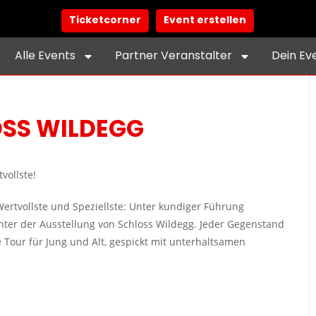
Ticketcorner
Event erstellen
Alle Events
Partner Veranstalter
Dein Ev
OSS WILDEGG
vollste!
Wertvollste und Speziellste: Unter kundiger Führung
ter der Ausstellung von Schloss Wildegg. Jeder Gegenstand
 Tour für Jung und Alt, gespickt mit unterhaltsamen