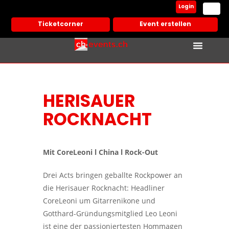
Login
Ticketcorner
Event erstellen
Events In Deiner Stadt
Partner Vera
HERISAUER
ROCKNACHT
Mit CoreLeoni l China l Rock-Out
Drei Acts bringen geballte Rockpower an
die Herisauer Rocknacht: Headliner
CoreLeoni um Gitarrenikone und
Gotthard-Gründungsmitglied Leo Leoni
ist eine der passioniertesten Hommagen