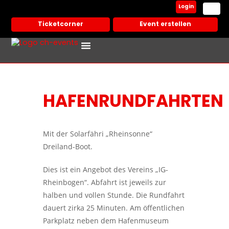
Login
Ticketcorner
Event erstellen
Events In Deiner Stadt
Partner Veranstalter
HAFENRUNDFAHRTEN
Mit der Solarfähri „Rheinsonne“
Dreiland-Boot.
Dies ist ein Angebot des Vereins „IG-
Rheinbogen“. Abfahrt ist jeweils zur
halben und vollen Stunde. Die Rundfahrt
dauert zirka 25 Minuten. Am öffentlichen
Parkplatz neben dem Hafenmuseum