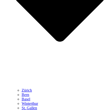
Zürich
Bern
Basel
Winterthur
St. Gallen