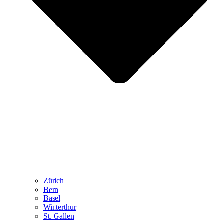
Zürich
Bern
Basel
Winterthur
St. Gallen