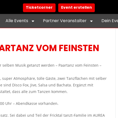
Ticketcorner
Event erstellen
Alle Events
Partner Veranstalter
Dein Ev
AARTANZ VOM FEINSTEN
r selben Musik getanzt werden – Paartanz vom Feinsten –
, super Atmosphäre, tolle Gäste, zwei Tanzflächen mit selber
sind Disco Fox, Jive, Salsa und Bachata. Ergänzt mit
taltet, dass alle zum Tanzen kommen.
1.00 Uhr – Abendkasse vorhanden.
satz. Sei dabei und Teil der Fricktal tanzt-Familie im AUREA