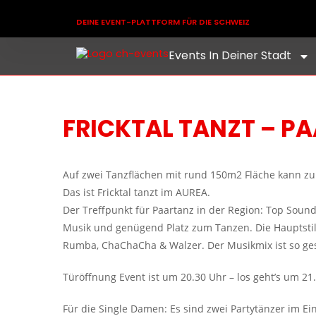
DEINE EVENT-PLATTFORM FÜR DIE SCHWEIZ
Events In Deiner Stadt
FRICKTAL TANZT – P
Auf zwei Tanzflächen mit rund 150m2 Fläche kann zu
Das ist Fricktal tanzt im AUREA.
Der Treffpunkt für Paartanz in der Region: Top Sound
Musik und genügend Platz zum Tanzen. Die Hauptstile 
Rumba, ChaChaCha & Walzer. Der Musikmix ist so ges
Türöffnung Event ist um 20.30 Uhr – los geht’s um 2
Für die Single Damen: Es sind zwei Partytänzer im Ein