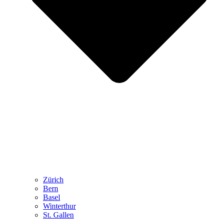
Zürich
Bern
Basel
Winterthur
St. Gallen